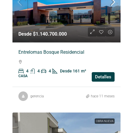
Desde $1.140.700.000
Entrelomas Bosque Residencial
4
4
4
Desde 161
m²
CASA
Detalles
gerencia
hace 11 meses
OBRA NUEVA