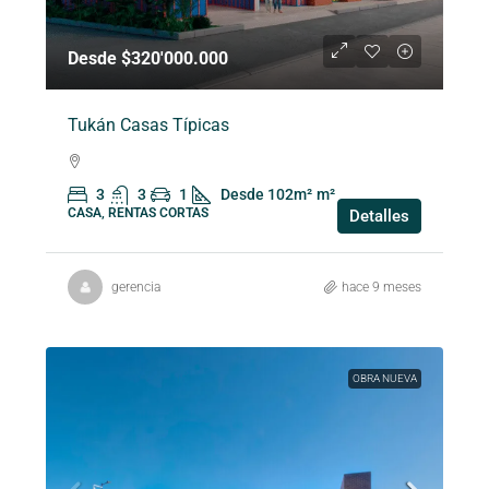
Desde $320'000.000
Tukán Casas Típicas
3
3
1
Desde 102m²
m²
CASA, RENTAS CORTAS
Detalles
gerencia
hace 9 meses
OBRA NUEVA