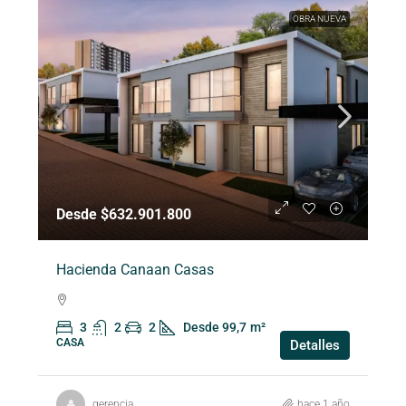
OBRA NUEVA
Desde $632.901.800
Hacienda Canaan Casas
3
2
2
Desde 99,7
m²
CASA
Detalles
gerencia
hace 1 año