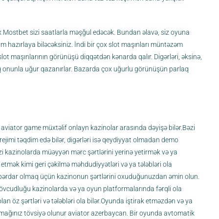
ix Mostbet sizi saatlarla məşğul edəcək. Bundan əlavə, siz oyuna
itm hazırlaya biləcəksiniz. İndi bir çox slot maşınları müntəzəm
ot maşınlarının görünüşü diqqətdən kənarda qalır. Digərləri, əksinə,
raq onunla uğur qazanırlar. Bazarda çox uğurlu görünüşün parlaq
aviator game müxtəlif onlayn kazinolar arasında dəyişə bilər.Bəzi
jimi təqdim edə bilər, digərləri isə qeydiyyat olmadan demo
əzi kazinolarda müəyyən mərc şərtlərini yerinə yetirmək və ya
etmək kimi geri çəkilmə məhdudiyyətləri və ya tələbləri ola
xəbərdar olmaq üçün kazinonun şərtlərini oxuduğunuzdan əmin olun.
övcudluğu kazinolarda və ya oyun platformalarında fərqli ola
olan öz şərtləri və tələbləri ola bilər.Oyunda iştirak etməzdən və ya
xumağınız tövsiyə olunur aviator azerbaycan. Bir oyunda avtomatik