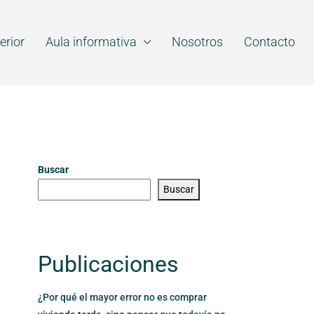
erior
Aula informativa
Nosotros
Contacto
Buscar
Buscar
Publicaciones
¿Por qué el mayor error no es comprar