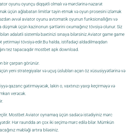
tor oyunu oyunçu diqqətli olmalı və mərclərinə nəzarət
etmək üçün ağlabatan limitlər təyin etmək və oyun prosesini izləmək
zdən əvvəl aviator oyunu avtomatik oyunun funksionallığını və
 düşmək üçün kazinonun şərtlərini oxumağınız tövsiyə olunur. Siz
ilən ədalətli sistemlə bəxtinizi sınaya bilərsiniz.Aviator game game
qət yetirməyi tövsiyə edir.Bu halda, istifadəçi aldadilmaqdan
ını tez tapacaqdır
mostbet apk download
.
 bir çarpan görünür.
ün yeni strategiyalar və uçuş üslubları açan öz xüsusiyyətlərinə və
yə qazanc gətirməyəcək, lakin o, vaxtınızı yaxşı keçirməyə və
imkan verəcək.
r.
eçilir. Mostbet Aviator oynamaq üçün sadəcə istədiyiniz mərc
ətdir. Hər raundda ən çox iki seçimə mərc edilə bilər. Mümkün
cağınız məbləği artıra biləsiniz.