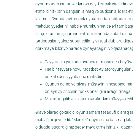
oynatmadan istifadə edərkən qeyd etmək vacibdir avia
etməlidir.İtkilərin qarşısını almaq və büdcənizi idarə 
lazımdır. Oyunda avtomatik oynatmadan istifadə etmə
məhdudiyyətlərini, habelə mümkün nəticələri tam başa
bir çox tanınmış qumar platformalarında sübut oluna b
tərtibatçıları yalnız sübut edilmiş virtual klublara diq
qorxmaya bilər və harada oynayacağını və qazanacağ
Təyyarənin yanında oyunçu dırmaşdıqca böyüyən
Hər bir təyyarə növü Mostbet Aviatoroyunçular üç
unikal xüsusiyyətlərinə malikdir.
Oyunun demo versiyası müştərinin hesabına maliy
onlayn əyləncənin funksionallığını araşdırmağa 
Mükafat qalibləri sistem tərəfindən müəyyən edili
Əlavə olaraq çoxaldıcı oyun zamanı təsadüfi olaraq s
məbləğini qeyd edib “Mərc et” düyməsinə basmaq kifay
olduqda bacardığınız qədər mərc etməlisiniz ki, qazana