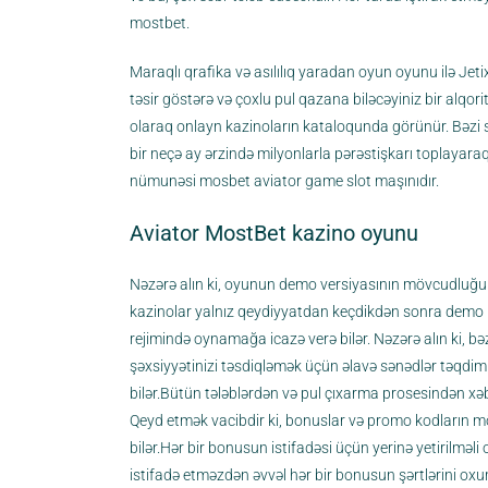
mostbet
.
Maraqlı qrafika və asılılıq yaradan oyun oyunu ilə Jet
təsir göstərə və çoxlu pul qazana biləcəyiniz bir alqor
olaraq onlayn kazinoların kataloqunda görünür. Bəzi sl
bir neçə ay ərzində milyonlarla pərəstişkarı toplaya
nümunəsi mosbet aviator game slot maşınıdır.
Aviator MostBet kazino oyunu
Nəzərə alın ki, oyunun demo versiyasının mövcudluğu 
kazinolar yalnız qeydiyyatdan keçdikdən sonra demo re
rejimində oynamağa icazə verə bilər. Nəzərə alın ki, b
şəxsiyyətinizi təsdiqləmək üçün əlavə sənədlər təqdim 
bilər.Bütün tələblərdən və pul çıxarma prosesindən 
Qeyd etmək vacibdir ki, bonuslar və promo kodların m
bilər.Hər bir bonusun istifadəsi üçün yerinə yetirilməli 
istifadə etməzdən əvvəl hər bir bonusun şərtlərini o