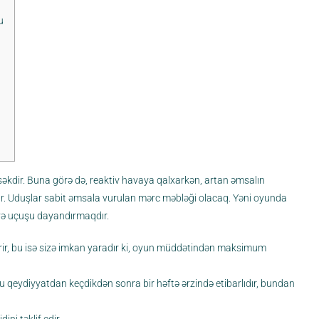
u
əkdir. Buna görə də, reaktiv havaya qalxarkən, artan əmsalın
. Uduşlar sabit əmsala vurulan mərc məbləği olacaq. Yəni oyunda
və uçuşu dayandırmaqdır.
rir, bu isə sizə imkan yaradır ki, oyun müddətindən maksimum
qeydiyyatdan keçdikdən sonra bir həftə ərzində etibarlıdır, bundan