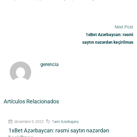
Next Post
1xBet Azərbaycan: rəsmi
saytın nəzərdən keçirilməs
gerencia
Artículos Relacionados
diciembre 9, 2022
1win Azerbajany
1xBet Azərbaycan: rəsmi saytın nəzərdən