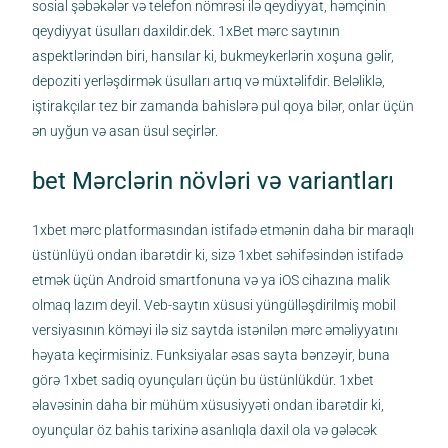
sosial şəbəkələr və telefon nömrəsi ilə qeydiyyat, həmçinin
qeydiyyat üsulları daxildir.dek. 1xBet mərc saytının
aspektlərindən biri, hansılar ki, bukmеykеrlərin xoşuna gəlir,
depoziti yerləşdirmək üsulları artıq və müxtəlifdir. Beləliklə,
iştirakçılar tez bir zamanda bahislərə pul qoya bilər, onlar üçün
ən uyğun və asan üsul seçirlər.
bet Mərclərin növləri və variantları
1xbet mərc platformasından istifadə etmənin daha bir maraqlı
üstünlüyü ondan ibarətdir ki, sizə 1xbet səhifəsindən istifadə
etmək üçün Android smartfonuna və ya iOS cihazına malik
olmaq lazım deyil. Veb-saytın xüsusi yüngülləşdirilmiş mobil
versiyasının köməyi ilə siz saytda istənilən mərc əməliyyatını
həyata keçirmisiniz. Funksiyalar əsas sayta bənzəyir, buna
görə 1xbet sadiq oyunçuları üçün bu üstünlükdür. 1xbet
əlavəsinin daha bir mühüm xüsusiyyəti ondan ibarətdir ki,
oyunçular öz bahis tarixinə asanlıqla daxil ola və gələcək