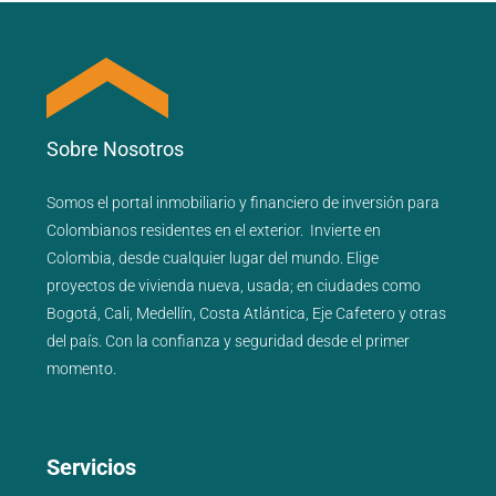
Sobre Nosotros
Somos el portal
inmobiliario
y
financiero
de inversión para
Colombianos residentes en el exterior.
Invierte en
Colombia, desde cualquier lugar del mundo. Elige
proyectos de
vivienda nueva
,
usada
; en ciudades como
Bogotá
,
Cali
,
Medellín
,
Costa Atlántica
,
Eje Cafetero
y
otras
del país
. Con la confianza y seguridad desde el primer
momento.
Servicios
_______________