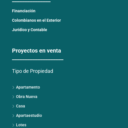
Financiación
Colombianos en el Exterior
Jurídico y Contable
Proyectos en venta
____________________
Tipo de Propiedad
Apartamento
Obra Nueva
Casa
Apartaestudio
Lotes