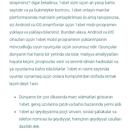
istəyirsiniz? Əgər belədirsə, 1xbet sizin üçün ən yaxşı bahis
saytıdır və ya bukmеykеr kontoru. 1xbet onlayn-mərclər
platformasında mərclərin yerləşdirilməsi ilə artıq tanışsınızsa,
siz Android və iOS smartfonlar üçün 1xbet mobi proqramını
yükləyə və yükləyə bilərsiniz. Bundan əlavə, Android və iOS
cihazları üçün 1xbet mobil proqramının yüklənməsinin
mövcudluğu oyun oyunçular üçün sorunsuz edir. Oyunçular
dünyanın hər hansı bir yerində ola bilər, maliyyə əməliyyatları
həyata keçirir, proqnozlar verir və sevimli idman hadisələri və
ya oyunlarına bahis edə bilərlər. 1xbet-in rəsmi saytında
oyunlar oynamaq üçün onlara kompüterdən istifadə etmək
lazım deyil
1win
.
Dünyanın bir çox ölkəsində mərc xidmətləri göstərən
1xbet, geniş üzvlərinə çatdı və bahis bazarında yerini aldı.
1xbet az qeydiyyatına poçt ünvanı, sosial şəbəkələr və
telefon nömrəsi ilə qeydiyyat, həmçinin qeydiyyat üsulları
daxildir.dek.