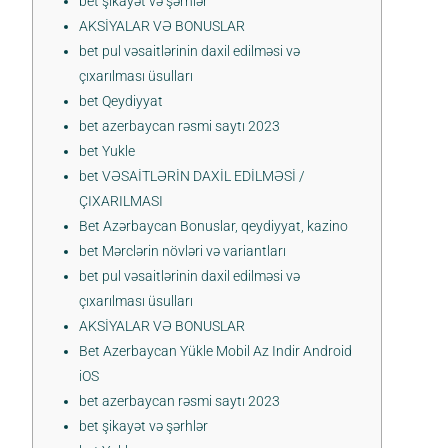
bet şikayət və şərhlər
AKSİYALAR VƏ BONUSLAR
bet pul vəsaitlərinin daxil edilməsi və
çıxarılması üsulları
bet Qeydiyyat
bet azerbaycan rəsmi saytı 2023
bet Yukle
bet VƏSAİTLƏRİN DAXİL EDİLMƏSİ /
ÇIXARILMASI
Bet Azərbaycan Bonuslar, qeydiyyat, kazino
bet Mərclərin növləri və variantları
bet pul vəsaitlərinin daxil edilməsi və
çıxarılması üsulları
AKSİYALAR VƏ BONUSLAR
Bet Azerbaycan Yükle Mobil Az Indir Android
iOS
bet azerbaycan rəsmi saytı 2023
bet şikayət və şərhlər