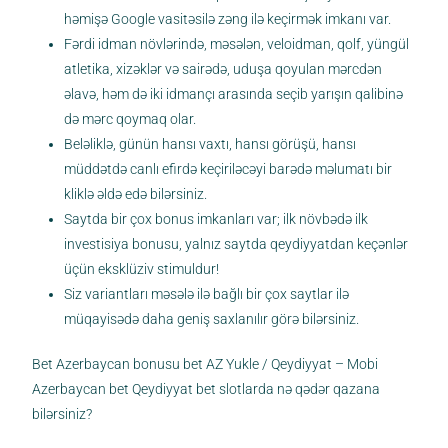
həmişə Google vasitəsilə zəng ilə keçirmək imkanı var.
Fərdi idman növlərində, məsələn, veloidman, qolf, yüngül
atletika, xizəklər və sairədə, uduşa qoyulan mərcdən
əlavə, həm də iki idmançı arasında seçib yarışın qalibinə
də mərc qoymaq olar.
Beləliklə, günün hansı vaxtı, hansı görüşü, hansı
müddətdə canlı efirdə keçiriləcəyi barədə məlumatı bir
kliklə əldə edə bilərsiniz.
Saytda bir çox bonus imkanları var; ilk növbədə ilk
investisiya bonusu, yalnız saytda qeydiyyatdan keçənlər
üçün eksklüziv stimuldur!
Siz variantları məsələ ilə bağlı bir çox saytlar ilə
müqayisədə daha geniş saxlanılır görə bilərsiniz.
Bet Azerbaycan bonusu bet AZ Yukle / Qeydiyyat – Mobi
Azerbaycan bet Qeydiyyat bet slotlarda nə qədər qazana
bilərsiniz?