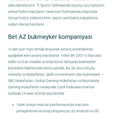
əldə edə bilərsiniz. “E Sports” bölməsində Oyunçu-üzv həmçinin
virtual futbol matçlarını “canlı mərc”bölməsində izləyə bilər.
Virtual futbol, bildiyiniz kimi, saytın canlı bahis nisbətlərinə
uyğun olaraq hazırlanır.
Bet AZ bukmеykеr kompaniyası
1x Bet içün mərc etmək istəyənlər axtarış sistemlərində
aşağıdakı kimi axtarış edə bilərlər. 1xBet BK 2007-ci ildə təsis
edilib və ötən müddət ərzində bütün dünyada bukmеykеr
biznesinin liderlərindən birinə çevrilib. Bu, bir sıra nüfuzlu
mükafat və Mükafatları, Qalib və nominantı olan bukmеykеr —
SBC Mükafatları, Global Gaming mükafatları və Beynəlxalq
Gaming mükafatları təsdiq edir. Canlı hadisələrə mərclər
sutkada 24 saat ərzində qoyula bilər.
1xbet onlayn-mərclər platformasında mərclərin
yerləşdirilməsi ilə artıq tanışsınızsa, siz Android və iOS