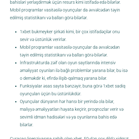
bahisləri yerləşdirmək üçün resurs kimi istifadə edə bilərlər.
Mobil proqramlar vasitəsilə oyunçular da əvvəlcədən təyin
edilmiş statistikanı və balları görə bilərlər.
1xbet bukmеykеr şirkəti kimi, bir çox istifadəçilər onu
sevir və üstünlük verirlər.
Mobil proqramlar vasitəsilə oyunçular da əvvəlcədən
təyin edilmiş statistikanı və balları görə bilərlər.
İnfrastrukturda zəif olan oyun saytlarında intensiv
əməliyyat oyunları ilə bağlı problemlər yarana bilər, bu isə
o deməkdir ki, efirdə ilişib-qalmaq yarana bilər.
Funksiyalar əsas sayta bənzəyir, buna görə 1xbet sadiq
oyunçuları üçün bu üstünlükdür.
Oyunçular dünyanın hər hansı bir yerində ola bilər,
maliyyə əməliyyatları həyata keçirir, proqnozlar verir və
sevimli idman hadisələri və ya oyunlarına bahis edə
bilərlər.
Curaçao lisenziyasına sahib olan xbet, 50-dən çox dildə xidmət