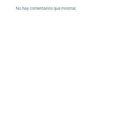
No hay comentarios que mostrar.