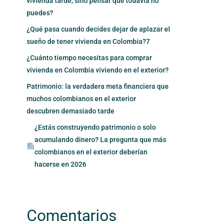
vivienda tarde, sino pensar que todavía no
puedes?
¿Qué pasa cuando decides dejar de aplazar el
sueño de tener vivienda en Colombia?7
¿Cuánto tiempo necesitas para comprar
vivienda en Colombia viviendo en el exterior?
Patrimonio: la verdadera meta financiera que
muchos colombianos en el exterior
descubren demasiado tarde
¿Estás construyendo patrimonio o solo
acumulando dinero? La pregunta que más
colombianos en el exterior deberían
hacerse en 2026
Comentarios