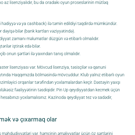
no az lisenziyalıdır, bu da oradakı oyun proseslərinin mütləq
 hədiyyə və ya cashback) ilə təmin edildiyi təqdirdə mümkündür.
dəyişə bilər (bank kartları vəziyyətində).
yat zamanı məlumatlar düzgün və etibarlı olmalıdır.
ilər iştirak edə bilər.
b onun şərtləri ilə yaxından tanış olmalıdır.
er lisenziyası var. Mövcud lisenziya, təsisçilər və qanuni
aytında Haqqımızda bölməsində mövcuddur. Klub yalnız etibarlı oyun
nzimləyici orqanlar tərəfindən yoxlamalardan keçir. Dəstəyin yaxşı
əhlükəsiz fəaliyyətinin təsdiqidir. Pin Up qeydiyyatdan kecmek üçün
a hesabınızı yoxlamalısınız. Kazinoda qeydiyyat tez və sadədir,
rmək və çıxarmaq olar
xış məhdudiyyətləri var, həmçinin əməliyyatlar üçün öz şərtlərini