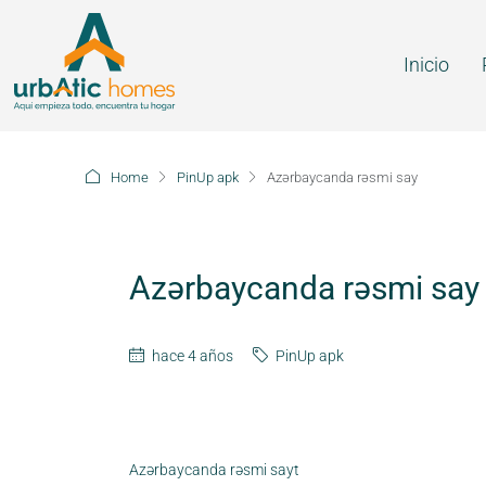
Inicio
Home
PinUp apk
Azərbaycanda rəsmi say
Azərbaycanda rəsmi say
hace 4 años
PinUp apk
Azərbaycanda rəsmi sayt