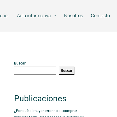
erior
Aula informativa
Nosotros
Contacto
Buscar
Buscar
Publicaciones
¿Por qué el mayor error no es comprar