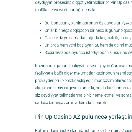
qeydiyyat prosesinə diqqət yetirməlidirlər. Pin Up casi
təhlükəsizliyi və etibarlılığı deməkdir.
Bu, bonusun çıxarılması onun öz qaydaları (şəxsi
Onlar bir neçə dəqiqədən bir neçə iş gününə qədər 
Gələcəkdə yoxlamadan uğurla keçmək üçün qeydiy
Onlarda həm yeni başlayanlar, həm də daimi müştər
Şəxsi hesabda oyunçu istədiyi ödəniş üsulunu seçi
Kazinonun qanuni fəaliyyətini təsdiqləyən Curacao mast
fəaliyyətlə bağlı digər məlumatlar kazinonun rəsmi s
provayderləri ilə əməkdaşlıq edir, müntəzəm olaraq tə
əlaqələndirilmiş işi qeyd olunur ki, bu da kazinonun t
siz qeydiyyat təlimatlarına bir-bir əməl etməli və sonr
sadəcə bir neçə zəruri addımdan ibarətdir.
Pin Up Casino AZ pulu necə yerləşdi
Bütün ödəniş sistemlərində istifadə şərtləri, giriş / çı