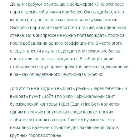
Деньги требуют отыгрыша с вейджером ×3 на экспресс-
пари с тремя событиями или более. Очень удобно, что в
купоне сразу показана максимальная сумма ставки.
Экспресс-пари заключается почти так же, как одиночная
ставка. Но в экспрессе не нужно подтверждать прогноз
после добавления одного коэффициента. Вместо этого
следует внести в купон еще один или несколько бетов,
просто кликая на коэффициенты. В таблице линии
отображены популярные предстоящие матчи, указанные
в рамках определенного чемпионата
1xbet kz
.
Для этого необходимо выбрать режим «через телефон» и
выбрать пункт «Войти по SMS». Официальный сайт
букмекерской конторы 1xBet (Один Икс Бет) является
одним из самых популярных среди казахстанских
любителей ставок на спорт. Также у букмекера есть
несколько наземных пунктов для заключения пари в
крупных городах страны.