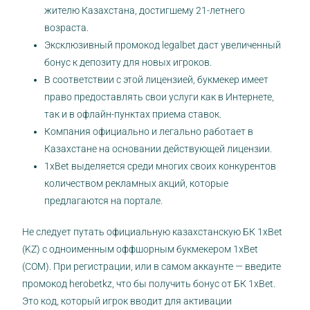
жителю Казахстана, достигшему 21-летнего
возраста.
Эксклюзивный промокод legalbet даст увеличенный
бонус к депозиту для новых игроков.
В соответствии с этой лицензией, букмекер имеет
право предоставлять свои услуги как в Интернете,
так и в офлайн-пунктах приема ставок.
Компания официально и легально работает в
Казахстане на основании действующей лицензии.
1xBet выделяется среди многих своих конкурентов
количеством рекламных акций, которые
предлагаются на портале.
Не следует путать официальную казахстанскую БК 1xBet
(KZ) с одноименным оффшорным букмекером 1xBet
(COM). При регистрации, или в самом аккаунте — введите
промокод herobetkz, что бы получить бонус от БК 1xBet.
Это код, который игрок вводит для активации