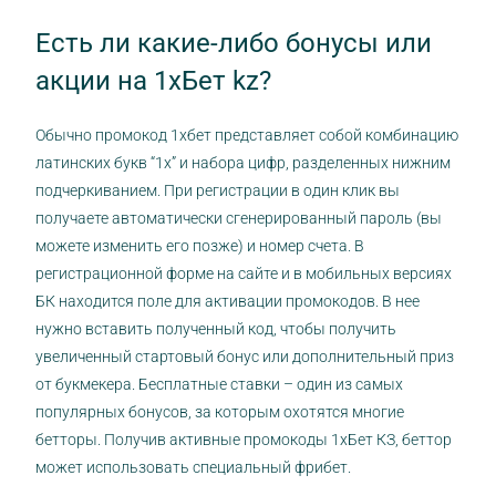
Есть ли какие-либо бонусы или
акции на 1хБет kz?
Обычно промокод 1хбет представляет собой комбинацию
латинских букв “1x” и набора цифр, разделенных нижним
подчеркиванием. При регистрации в один клик вы
получаете автоматически сгенерированный пароль (вы
можете изменить его позже) и номер счета. В
регистрационной форме на сайте и в мобильных версиях
БК находится поле для активации промокодов. В нее
нужно вставить полученный код, чтобы получить
увеличенный стартовый бонус или дополнительный приз
от букмекера. Бесплатные ставки – один из самых
популярных бонусов, за которым охотятся многие
бетторы. Получив активные промокоды 1хБет КЗ, беттор
может использовать специальный фрибет.