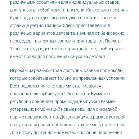
различными событиями для индивидуальных ставок,
доступных в любой момент времени. Как только профиль
будет подтвержден, игроку нужно перейти к кассе на
странице учетной записи. Здесь представлен ряд
различных вариантов депозита, начиная от банковских
переводов, платежных систем и криптовалют. После в
1xbet kz входа и депозита в криптовалюте, гэмблеры не
имеют права для получения бонуса за депозит.
Игрокам из разных стран доступны разные промокоды,
которые срабатывают только в определенных условиях.
Все предложения, с которыми сталкиваются
пользователи, публикуются бесплатно. Букмекер
регулярно обновляет промокоды, выпуская взамен
устаревших комбинаций новые коды, для очередной
партии новых клиентов. Детали акции, в рамках которой
выпускаются новые промокоды, так же могут меняться.
Для игроку доступно множество способов пополнения