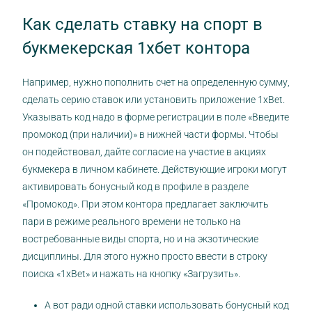
Как сделать ставку на спорт в
букмекерская 1хбет контора
Например, нужно пополнить счет на определенную сумму,
сделать серию ставок или установить приложение 1xBet.
Указывать код надо в форме регистрации в поле «Введите
промокод (при наличии)» в нижней части формы. Чтобы
он подействовал, дайте согласие на участие в акциях
букмекера в личном кабинете. Действующие игроки могут
активировать бонусный код в профиле в разделе
«Промокод». При этом контора предлагает заключить
пари в режиме реального времени не только на
востребованные виды спорта, но и на экзотические
дисциплины. Для этого нужно просто ввести в строку
поиска «1xBet» и нажать на кнопку «Загрузить».
А вот ради одной ставки использовать бонусный код