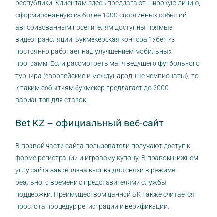
республики. Клиентам здесь предлагают широкую линию,
сформированную из более 1000 спортивных событий,
авторизованным посетителям доступны прямые
видеотрансляции. Букмекерская контора 1хбет кз
постоянно работает над улучшением мобильных
программ. Если рассмотреть матч ведущего футбольного
турнира (европейские и международные чемпионаты), то
к таким событиям букмекер предлагает до 2000
вариантов для ставок.
Bet KZ – официальный веб-сайт
В правой части сайта пользователи получают доступ к
форме регистрации и игровому купону. В правом нижнем
углу сайта закреплена кнопка для связи в режиме
реального времени с представителями службы
поддержки. Преимуществом данной БК также считается
простота процедур регистрации и верификации.