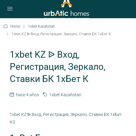
Home
1xbet Kazahstan
1xbet KZ ️ᐉ Вход, Регистрация, Зеркало, Ставки БК 1хБет К
1xbet KZ ️ᐉ Вход,
Регистрация, Зеркало,
Ставки БК 1хБет К
hace 4 años
1xbet Kazahstan
1xbet KZ ️ᐉ Вход, Регистрация, Зеркало, Ставки БК 1хБет
КЗ