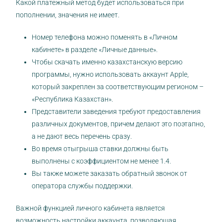
Какой платежный метод будет использоваться при
пополнении, значения не имеет.
Номер телефона можно поменять в «Личном
кабинете» в разделе «Личные данные».
Чтобы скачать именно казахстанскую версию
программы, нужно использовать аккаунт Apple,
который закреплен за соответствующим регионом –
«Республика Казахстан».
Представители заведения требуют предоставления
различных документов, причем делают это поэтапно,
а не дают весь перечень сразу.
Во время отыгрыша ставки должны быть
выполнены с коэффициентом не менее 1.4.
Вы также можете заказать обратный звонок от
оператора службы поддержки.
Важной функцией личного кабинета является
возможность настройки аккаунта, позволяющая