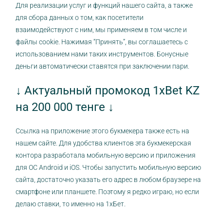
Для реализации услуг и функций нашего сайта, а также
для сбора данных о том, как посетители
взаимодействуют с ним, мы применяем в том числе и
файлы cookie. Нажимая “Принять”, вы соглашаетесь с
использованием нами таких инструментов. Бонусные
деньги автоматически ставятся при заключении пари.
↓ Актуальный промокод 1xBet KZ
на 200 000 тенге ↓
Ссылка на приложение этого букмекера также есть на
нашем сайте. Для удобства клиентов эта букмекерская
контора разработала мобильную версию и приложения
для ОС Android и iOS. Чтобы запустить мобильную версию
сайта, достаточно указать его адрес в любом браузере на
смартфоне или планшете. Поэтому я редко играю, но если
делаю ставки, то именно на 1хБет.