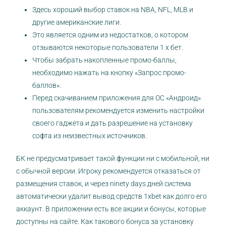
Здесь хороший выбор ставок на NBA, NFL, MLB и
другие американские лиги.
Это является одним из недостатков, о котором
отзываются некоторые пользователи 1 х бет.
Чтобы забрать накопленные промо-баллы,
необходимо нажать на кнопку «Запрос промо-
баллов».
Перед скачиванием приложения для ОС «Андроид»
пользователям рекомендуется изменить настройки
своего гаджета и дать разрешение на установку
софта из неизвестных источников.
БК не предусматривает такой функции ни с мобильной, ни
с обычной версии. Игроку рекомендуется отказаться от
размещения ставок, и через ninety days дней система
автоматически удалит вывод средств 1xbet как долго его
аккаунт. В приложении есть все акции и бонусы, которые
доступны на сайте. Как такового бонуса за установку