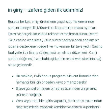
in giriş – zafere giden ilk adımınız!
Burada herkes, en iyi üreticilerin çeşitli slot makinelerinde
şansını deneyebilir. Müşterilere kapsamlı bir masa oyunları
listesi ve gerçek satıcılarla rekabet etme fırsatı sunar. Resmi
1win casino web sitesi, uzun süredir devam eden sağlam bir
itibarla desteklenen değerli ve mükemmel bir tavsiyedir. Casino
faaliyetleri bir lisans sözleşmesi temelinde düzenlenir. Canlı
sohbet düğmesi, 1win bahis şirketinin resmi web sitesinin sağ
alt köşesindedir.
Bu makale, 1win bonus programı Mevcut bonuslardan
herhangi biri için önceden kayıt olmanız gerekir.
Siteye güncel olmayan bir adres üzerinden ulaşmanız
mümkün değildir.
Web veya mobilden giriş yaparak, canlı bahis ekranından
maç seçimlerini yaparak kombine ve sistem kuponlarını