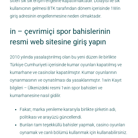
sitleri sık sık erişim engeline kapatılmaktadır. Dolayısı ile sık
kullanıcının gelmesi BTK tarafından dönem içerisinde 1Win
giriş adresinin engellenmesine neden olmaktadır.
in – çevrimiçi spor bahislerinin
resmi web sitesine giriş yapın
2010 yılında yasalaştırılmış olan bu yeni düzen ile birlikte
Türkiye Cumhuriyeti içerisinde kumar oyunları kapatılmış ve
kumarhane ve casinolar kapatılmıştır. Kumar oyunlarının
oynanmasının ve oynatılması da yasaklanmıştır. 1win Kayıt
bilgileri – Ülkenizdeki resmi 1win spor bahisleri ve
kumarhanesine nasıl gidilir.
Fakat; marka yenileme kararıyla birlikte şirketin adı,
politikası ve arayüzü güncellendi.
Bunları tam teşekküllü bahisler yapmak, casino oyunları
oynamak ve canlı bölümü kullanmak için kullanabilirsiniz.