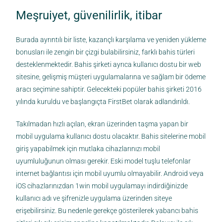
Meşruiyet, güvenilirlik, itibar
Burada ayrıntılı bir liste, kazançlı karşılama ve yeniden yükleme
bonusları ile zengin bir çizgi bulabilirsiniz, farklı bahis türleri
desteklenmektedir. Bahis şirketi ayrıca kullanıcı dostu bir web
sitesine, gelişmiş müşteri uygulamalarına ve sağlam bir ödeme
aracı seçimine sahiptir. Gelecekteki popüler bahis şirketi 2016
yılında kuruldu ve başlangıçta FirstBet olarak adlandırıldı.
Takılmadan hızlı açılan, ekran üzerinden taşma yapan bir
mobil uygulama kullanıcı dostu olacaktır. Bahis sitelerine mobil
giriş yapabilmek için mutlaka cihazlarınızı mobil
uyumluluğunun olması gerekir. Eski model tuşlu telefonlar
internet bağlantısı için mobil uyumlu olmayabilir. Android veya
iOS cihazlarınızdan 1win mobil uygulamayı indirdiğinizde
kullanıcı adı ve şifrenizle uygulama üzerinden siteye
erişebilirsiniz. Bu nedenle gerekçe gösterilerek yabancı bahis