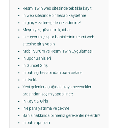
Resmi 1win web sitesinde tek tıkla kayıt
in web sitesinde bir hesap kaydetme
in giriş – zafere giden ilk adımınız!
Meşruiyet, güvenilirlik, itibar
in – çevrimiçi spor bahislerinin resmi web
sitesine giriş yapın
Mobil Sürüm ve Resmi 1win Uygulaması
in Spor Bahisleri
in Güncel Giriş
in bahisçi hesabından para çekme
in Üyelik
Yeni gelenler aşağıdaki kayıt seçenekleri
arasından seçim yapabilirler:
in Kayıt & Giriş
in’e para yatırma ve çekme
Bahis hakkında bilmeniz gerekenler nelerdir?
in bahis ipuçları