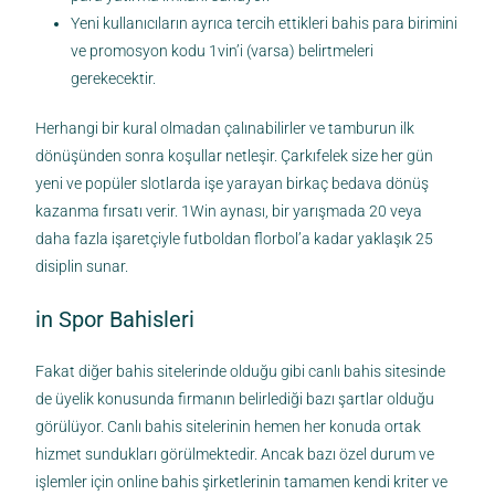
Yeni kullanıcıların ayrıca tercih ettikleri bahis para birimini
ve promosyon kodu 1vin’i (varsa) belirtmeleri
gerekecektir.
Herhangi bir kural olmadan çalınabilirler ve tamburun ilk
dönüşünden sonra koşullar netleşir. Çarkıfelek size her gün
yeni ve popüler slotlarda işe yarayan birkaç bedava dönüş
kazanma fırsatı verir. 1Win aynası, bir yarışmada 20 veya
daha fazla işaretçiyle futboldan florbol’a kadar yaklaşık 25
disiplin sunar.
in Spor Bahisleri
Fakat diğer bahis sitelerinde olduğu gibi canlı bahis sitesinde
de üyelik konusunda firmanın belirlediği bazı şartlar olduğu
görülüyor. Canlı bahis sitelerinin hemen her konuda ortak
hizmet sundukları görülmektedir. Ancak bazı özel durum ve
işlemler için online bahis şirketlerinin tamamen kendi kriter ve