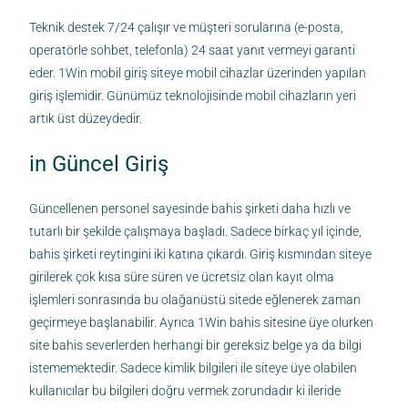
Teknik destek 7/24 çalışır ve müşteri sorularına (e-posta,
operatörle sohbet, telefonla) 24 saat yanıt vermeyi garanti
eder. 1Win mobil giriş siteye mobil cihazlar üzerinden yapılan
giriş işlemidir. Günümüz teknolojisinde mobil cihazların yeri
artık üst düzeydedir.
in Güncel Giriş
Güncellenen personel sayesinde bahis şirketi daha hızlı ve
tutarlı bir şekilde çalışmaya başladı. Sadece birkaç yıl içinde,
bahis şirketi reytingini iki katına çıkardı. Giriş kısmından siteye
girilerek çok kısa süre süren ve ücretsiz olan kayıt olma
işlemleri sonrasında bu olağanüstü sitede eğlenerek zaman
geçirmeye başlanabilir. Ayrıca 1Win bahis sitesine üye olurken
site bahis severlerden herhangi bir gereksiz belge ya da bilgi
istememektedir. Sadece kimlik bilgileri ile siteye üye olabilen
kullanıcılar bu bilgileri doğru vermek zorundadır ki ileride