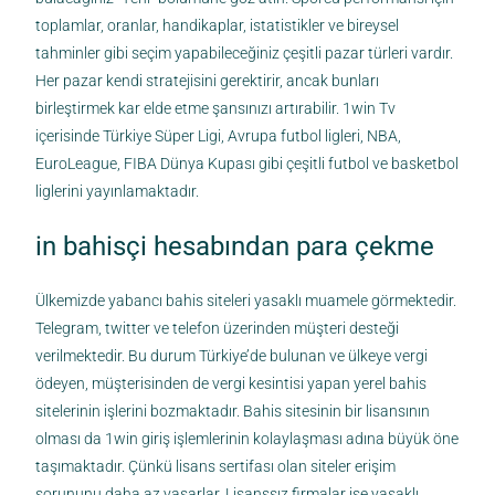
toplamlar, oranlar, handikaplar, istatistikler ve bireysel
tahminler gibi seçim yapabileceğiniz çeşitli pazar türleri vardır.
Her pazar kendi stratejisini gerektirir, ancak bunları
birleştirmek kar elde etme şansınızı artırabilir. 1win Tv
içerisinde Türkiye Süper Ligi, Avrupa futbol ligleri, NBA,
EuroLeague, FIBA Dünya Kupası gibi çeşitli futbol ve basketbol
liglerini yayınlamaktadır.
in bahisçi hesabından para çekme
Ülkemizde yabancı bahis siteleri yasaklı muamele görmektedir.
Telegram, twitter ve telefon üzerinden müşteri desteği
verilmektedir. Bu durum Türkiye’de bulunan ve ülkeye vergi
ödeyen, müşterisinden de vergi kesintisi yapan yerel bahis
sitelerinin işlerini bozmaktadır. Bahis sitesinin bir lisansının
olması da 1win giriş işlemlerinin kolaylaşması adına büyük öne
taşımaktadır. Çünkü lisans sertifası olan siteler erişim
sorununu daha az yaşarlar. Lisanssız firmalar ise yasaklı