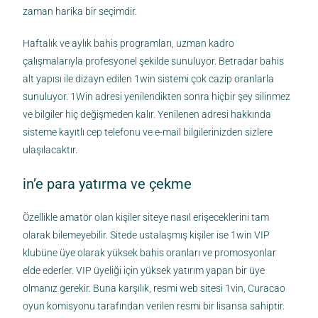
zaman harika bir seçimdir.
Haftalık ve aylık bahis programları, uzman kadro
çalışmalarıyla profesyonel şekilde sunuluyor. Betradar bahis
alt yapısı ile dizayn edilen 1win sistemi çok cazip oranlarla
sunuluyor. 1Win adresi yenilendikten sonra hiçbir şey silinmez
ve bilgiler hiç değişmeden kalır. Yenilenen adresi hakkında
sisteme kayıtlı cep telefonu ve e-mail bilgilerinizden sizlere
ulaşılacaktır.
in’e para yatırma ve çekme
Özellikle amatör olan kişiler siteye nasıl erişeceklerini tam
olarak bilemeyebilir. Sitede ustalaşmış kişiler ise 1win VIP
klubüne üye olarak yüksek bahis oranları ve promosyonlar
elde ederler. VIP üyeliği için yüksek yatırım yapan bir üye
olmanız gerekir. Buna karşılık, resmi web sitesi 1vin, Curacao
oyun komisyonu tarafından verilen resmi bir lisansa sahiptir.