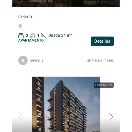
Celeste
2
1
Desde 54
m²
APARTAMENTO
Detalles
gerencia
hace 9 meses
OBRA NUEVA