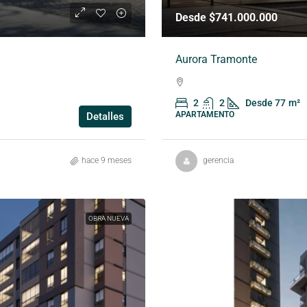
Desde $741.000.000
Aurora Tramonte
2
2
Desde 77
m²
APARTAMENTO
Detalles
hace 9 meses
gerencia
OBRA NUEVA