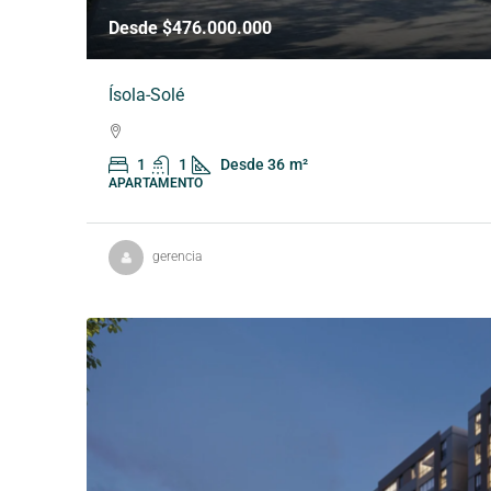
Desde $476.000.000
Ísola-Solé
1
1
Desde 36
m²
APARTAMENTO
gerencia