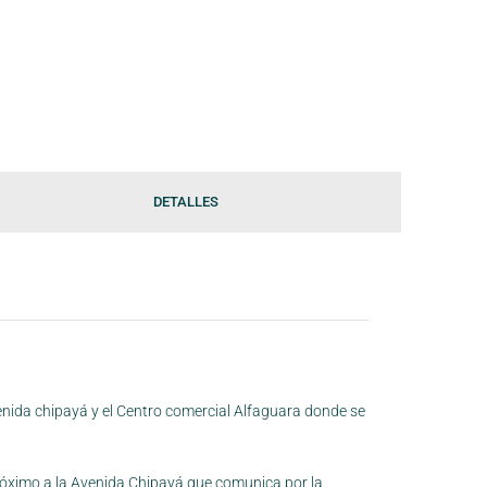
DETALLES
enida chipayá y el Centro comercial Alfaguara donde se
róximo a la Avenida Chipayá que comunica por la