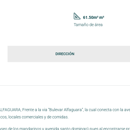
61.50m² m²
Tamaño de área
DIRECCIÓN
FAGUARA; Frente a la via “Bulevar Alfaguara”, la cual conecta con la av
cos, locales comerciales y de comidas.
paseo de los mandarinos y avenida santo domingo) pues al encontrarse p