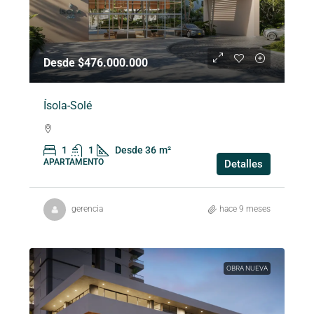
Desde $476.000.000
Ísola-Solé
1
1
Desde 36
m²
APARTAMENTO
Detalles
gerencia
hace 9 meses
OBRA NUEVA