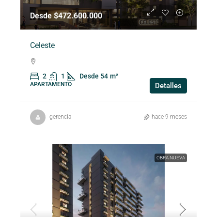
Desde $472.600.000
Celeste
2
1
Desde 54
m²
APARTAMENTO
Detalles
gerencia
hace 9 meses
OBRA NUEVA