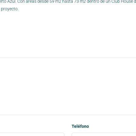
to Azul. Con áreas desde 59 m2 hasta 73 m2 dentro de un Club House de
l proyecto.
Teléfono