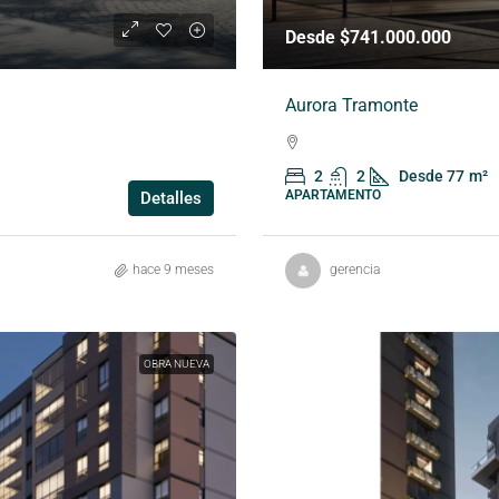
Desde $741.000.000
Aurora Tramonte
2
2
Desde 77
m²
APARTAMENTO
Detalles
hace 9 meses
gerencia
OBRA NUEVA