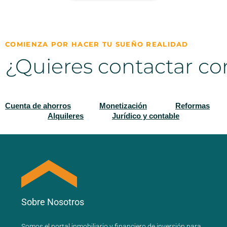
COMIENZA POR HACER TU SUEÑO REALIDAD
¿Quieres contactar co
Cuenta de ahorros
Monetización
Reformas
Alquileres
Jurídico y contable
Sobre Nosotros
Somos el portal
inmobiliario
y
financiero
de inversión para