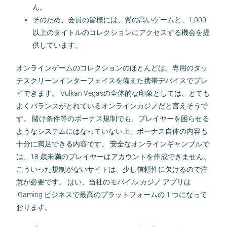
ん。
そのため、会員の皆様には、質の高いゲームと、1,000
以上のタイトルのコレクションにアクセスする機会を提
供しています。
オンラインゲームのコレクションのほとんどは、専用のタッ
チスクリーンインターフェイスを備えた携帯デバイスでプレ
イできます。 Vulkan Vegasの全体的な印象としては、とても
よくバランスがとれているオンラインカジノだと言えそうで
す。 賭け条件等のボーナス規制でも、プレイヤーを困らせる
ようなシステムにはなっていない上、ボーナス自体の内容も
十分に満足できる内容です。 安全なオンラインギャンブルで
は、18 歳未満のプレイヤーはアカウントを作成できません。
こういった規制がないサイトは、少し信頼性に欠けるので注
意が必要です。 はい、当社のモバイル カジノ アプリは
iGaming ビジネスで最高のプラットフォームの 1 つになって
おります。