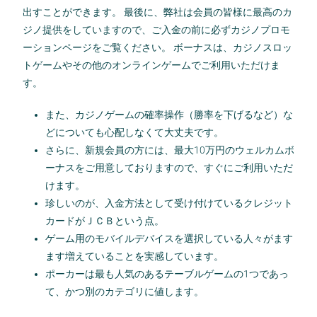
出すことができます。 最後に、弊社は会員の皆様に最高のカ
ジノ提供をしていますので、ご入金の前に必ずカジノプロモ
ーションページをご覧ください。 ボーナスは、カジノスロッ
トゲームやその他のオンラインゲームでご利用いただけま
す。
また、カジノゲームの確率操作（勝率を下げるなど）な
どについても心配しなくて大丈夫です。
さらに、新規会員の方には、最大10万円のウェルカムボ
ーナスをご用意しておりますので、すぐにご利用いただ
けます。
珍しいのが、入金方法として受け付けているクレジット
カードがＪＣＢという点。
ゲーム用のモバイルデバイスを選択している人々がます
ます増えていることを実感しています。
ポーカーは最も人気のあるテーブルゲームの1つであっ
て、かつ別のカテゴリに値します。