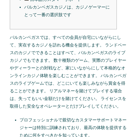
バルカンベガスカジノは、カジノゲーマーに
とって一番の選択肢です
バルカンベガスでは、すべての会員が自宅にいながらにし
て、実在するカジノを訪れる機会を提供します。 ランドベー
スのカジノでできることはすべて、バルカンベガスのライブ
カジノでもできます。 数十種類のゲーム、実際のプレイヤー
やディーラーとの対戦など、家にいながらにして本格的なオ
ンラインカジノ体験を楽しむことができます。 バルカンベガ
スのライブゲームでは、どこにいても楽しみながら賞金を得
ることができます。 リアルマネーを賭けてプレイする場合
は、失ってもいい金額だけを賭けてください。 ライセンスを
取得した安全なオペレーターとだけプレイしてください。
プロフェッショナルで親切なカスタマーサポートマネー
ジャーは特別に訓練されており、最高の体験を提供する
ために何をすべきかを知っています。