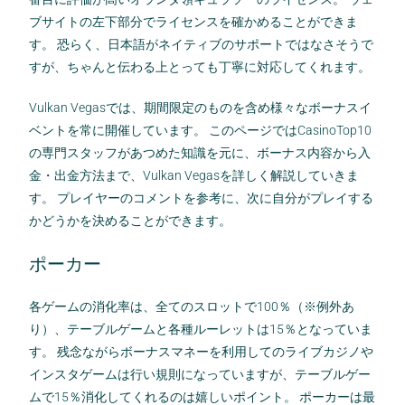
ブサイトの左下部分でライセンスを確かめることができま
す。 恐らく、日本語がネイティブのサポートではなさそうで
すが、ちゃんと伝わる上とっても丁寧に対応してくれます。
Vulkan Vegasでは、期間限定のものを含め様々なボーナスイ
ベントを常に開催しています。 このページではCasinoTop10
の専門スタッフがあつめた知識を元に、ボーナス内容から入
金・出金方法まで、Vulkan Vegasを詳しく解説していきま
す。 プレイヤーのコメントを参考に、次に自分がプレイする
かどうかを決めることができます。
ポーカー
各ゲームの消化率は、全てのスロットで100％（※例外あ
り）、テーブルゲームと各種ルーレットは15％となっていま
す。 残念ながらボーナスマネーを利用してのライブカジノや
インスタゲームは行い規則になっていますが、テーブルゲー
ムで15％消化してくれるのは嬉しいポイント。 ポーカーは最