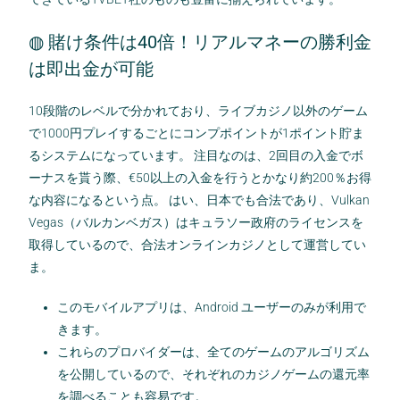
◍ 賭け条件は40倍！リアルマネーの勝利金
は即出金が可能
10段階のレベルで分かれており、ライブカジノ以外のゲーム
で1000円プレイするごとにコンプポイントが1ポイント貯ま
るシステムになっています。 注目なのは、2回目の入金でボ
ーナスを貰う際、€50以上の入金を行うとかなり約200％お得
な内容になるという点。 はい、日本でも合法であり、Vulkan
Vegas（バルカンベガス）はキュラソー政府のライセンスを
取得しているので、合法オンラインカジノとして運営してい
ま。
このモバイルアプリは、Android ユーザーのみが利用で
きます。
これらのプロバイダーは、全てのゲームのアルゴリズム
を公開しているので、それぞれのカジノゲームの還元率
を調べることも容易です。