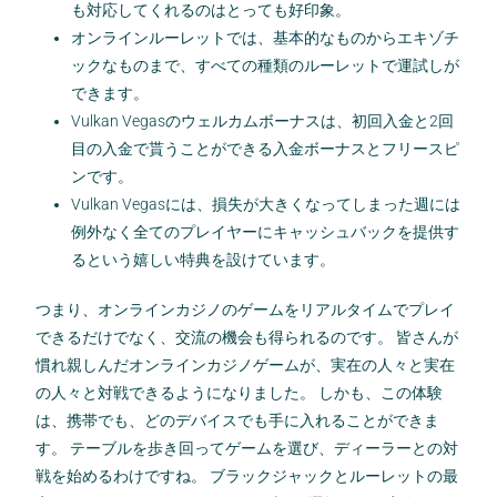
も対応してくれるのはとっても好印象。
オンラインルーレットでは、基本的なものからエキゾチ
ックなものまで、すべての種類のルーレットで運試しが
できます。
Vulkan Vegasのウェルカムボーナスは、初回入金と2回
目の入金で貰うことができる入金ボーナスとフリースピ
ンです。
Vulkan Vegasには、損失が大きくなってしまった週には
例外なく全てのプレイヤーにキャッシュバックを提供す
るという嬉しい特典を設けています。
つまり、オンラインカジノのゲームをリアルタイムでプレイ
できるだけでなく、交流の機会も得られるのです。 皆さんが
慣れ親しんだオンラインカジノゲームが、実在の人々と実在
の人々と対戦できるようになりました。 しかも、この体験
は、携帯でも、どのデバイスでも手に入れることができま
す。 テーブルを歩き回ってゲームを選び、ディーラーとの対
戦を始めるわけですね。 ブラックジャックとルーレットの最