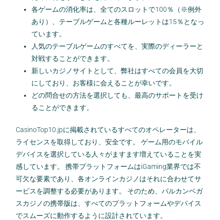
各ゲームの消化率は、全てのスロットで100％（※例外
あり）、テーブルゲームと各種ルーレットは15％となっ
ています。
人気のテーブルゲームのすべてを、実際のディーラーと
対戦することができます。
新しいカジノサイトとして、弊社はすべての会員を大切
にしており、お客様に会えることが幸いです。
どの問合せの方法を選択しても、最高のサポートを受け
ることができます。
CasinoTop10.jpに掲載されているすべてのオペレーターは、
ライセンスを取得しており、安全です。 ゲーム用のモバイル
デバイスを選択している人々がますます増えていることを実
感しています。 携帯プラットフォームはiGaming業界では不
可欠な要素であり、各オンラインカジノはそれに合わせてサ
ービスを調整する必要があります。 そのため、バルカンベガ
スカジノの携帯版は、すべてのプラットフォームやデバイス
でスムーズに動作するように設計されています。