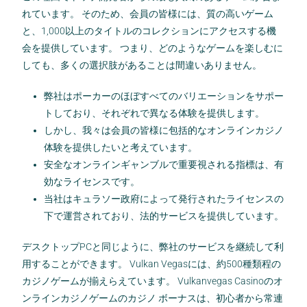
れています。 そのため、会員の皆様には、質の高いゲーム
と、1,000以上のタイトルのコレクションにアクセスする機
会を提供しています。 つまり、どのようなゲームを楽しむに
しても、多くの選択肢があることは間違いありません。
弊社はポーカーのほぼすべてのバリエーションをサポー
トしており、それぞれで異なる体験を提供します。
しかし、我々は会員の皆様に包括的なオンラインカジノ
体験を提供したいと考えています。
安全なオンラインギャンブルで重要視される指標は、有
効なライセンスです。
当社はキュラソー政府によって発行されたライセンスの
下で運営されており、法的サービスを提供しています。
デスクトップPCと同じように、弊社のサービスを継続して利
用することができます。 Vulkan Vegasには、約500種類程の
カジノゲームが揃えらえています。 Vulkanvegas Casinoのオ
ンラインカジノゲームのカジノ ボーナスは、初心者から常連