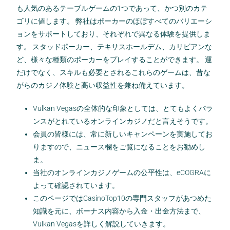
も人気のあるテーブルゲームの1つであって、かつ別のカテ
ゴリに値します。 弊社はポーカーのほぼすべてのバリエーシ
ョンをサポートしており、それぞれで異なる体験を提供しま
す。 スタッドポーカー、テキサスホールデム、カリビアンな
ど、様々な種類のポーカーをプレイすることができます。 運
だけでなく、スキルも必要とされるこれらのゲームは、昔な
がらのカジノ体験と高い収益性を兼ね備えています。
Vulkan Vegasの全体的な印象としては、とてもよくバラ
ンスがとれているオンラインカジノだと言えそうです。
会員の皆様には、常に新しいキャンペーンを実施してお
りますので、ニュース欄をご覧になることをお勧めし
ま。
当社のオンラインカジノゲームの公平性は、eCOGRAに
よって確認されています。
このページではCasinoTop10の専門スタッフがあつめた
知識を元に、ボーナス内容から入金・出金方法まで、
Vulkan Vegasを詳しく解説していきます。