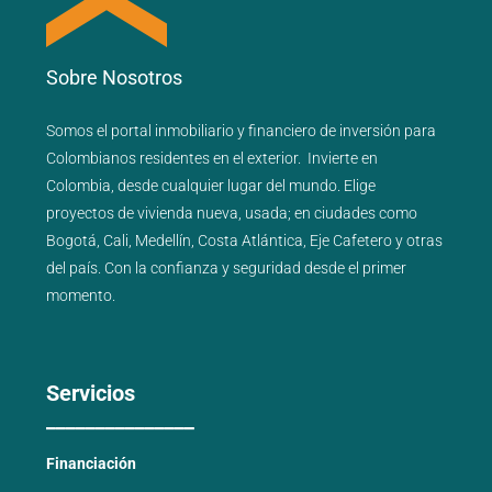
Sobre Nosotros
Somos el portal
inmobiliario
y
financiero
de inversión para
Colombianos residentes en el exterior.
Invierte en
Colombia, desde cualquier lugar del mundo. Elige
proyectos de
vivienda nueva
,
usada
; en ciudades como
Bogotá
,
Cali
,
Medellín
,
Costa Atlántica
,
Eje Cafetero
y
otras
del país
. Con la confianza y seguridad desde el primer
momento.
Servicios
_______________
Financiación